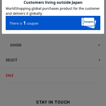
DRESS/ONE-PIECE
+
ACCESSORIES
+
GOODS
+
SELECT
+
SALE
STAY IN TOUCH