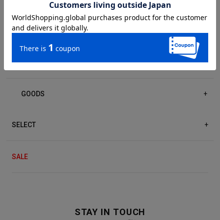
DRESS/ONE-PIECE
+
ACCESSORIES
+
GOODS
+
SELECT
+
SALE
STAY IN TOUCH