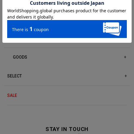
DRESS/ONE-PIECE
+
ACCESSORIES
+
GOODS
+
SELECT
+
SALE
STAY IN TOUCH