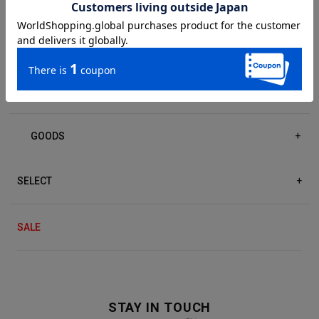
DRESS/ONE-PIECE
+
ACCESSORIES
+
GOODS
+
SELECT
+
SALE
STAY IN TOUCH