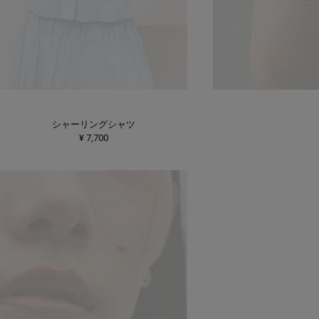
シャーリングシャツ
¥ 7,700