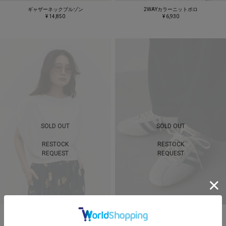
ギャザーネックブルゾン
2WAYカラーニットポロ
¥ 14,850
¥ 6,930
SOLD OUT
SOLD OUT
RESTOCK
RESTOCK
REQUEST
REQUEST
ショルダードレープトップ
TOKYO W
¥ 6,600
¥ 14,300