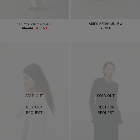
ワンボタンルーズベスト
ADIFOM STAN MULE W
¥ 8,800
→
¥ 6,160
¥ 9,900
SOLD OUT
SOLD OUT
RESTOCK
RESTOCK
REQUEST
REQUEST