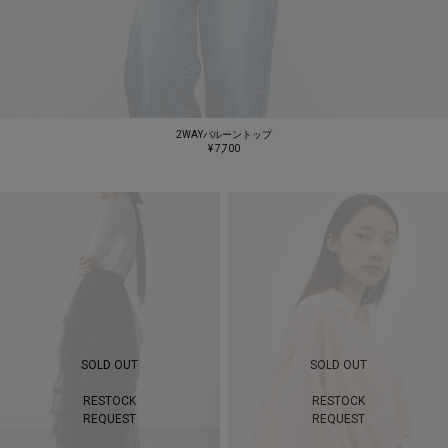
2WAYバルーントップ
¥ 7,700
SOLD OUT
SOLD OUT
RESTOCK
RESTOCK
REQUEST
REQUEST