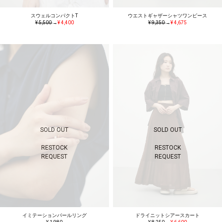
スウェルコンパクトT
ウエストギャザーシャツワンピース
¥ 5,500
→
¥ 4,400
¥ 9,350
→
¥ 4,675
SOLD OUT
SOLD OUT
RESTOCK
RESTOCK
REQUEST
REQUEST
イミテーションパールリング
ドライニットシアースカート