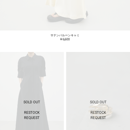
サテンバルーンキャミ
¥ 6,600
SOLD OUT
SOLD OUT
RESTOCK
RESTOCK
REQUEST
REQUEST