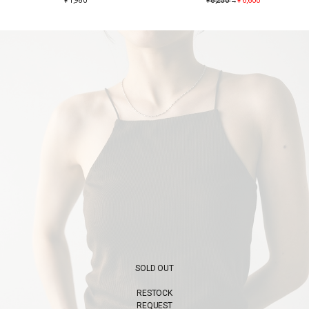
¥ 1,980
¥ 8,250
→
¥ 6,600
SOLD OUT
RESTOCK
REQUEST