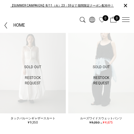
×
【SUMMER CAMPAIGN】8/11（火）23：59まで 期間限定クーポン配布中！
0
0
HOME
SOLD OUT
SOLD OUT
RESTOCK
RESTOCK
REQUEST
REQUEST
タックバルーンギャザースカート
ルーズワイドスウェットパンツ
¥ 9,350
¥ 9,350
→
¥ 4,675