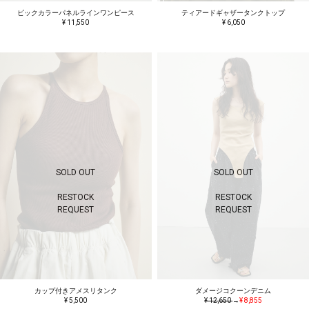
ビックカラーパネルラインワンピース
ティアードギャザータンクトップ
¥ 11,550
¥ 6,050
SOLD OUT
SOLD OUT
RESTOCK
RESTOCK
REQUEST
REQUEST
カップ付きアメスリタンク
ダメージコクーンデニム
¥ 5,500
¥ 12,650
→
¥ 8,855