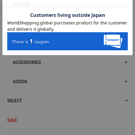
BOTTOM
+
OUTER
+
DRESS/ONE-PIECE
+
ACCESSORIES
+
GOODS
+
SELECT
+
SALE