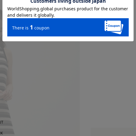
UT
CK