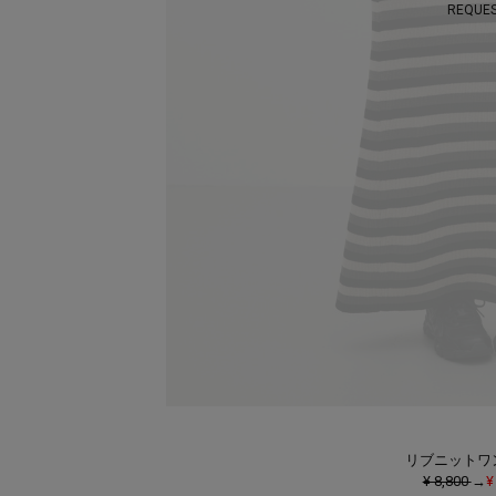
REQUE
リブニットワ
¥ 8,800
→
¥