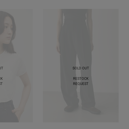
UT
SOLD OUT
CK
RESTOCK
ST
REQUEST