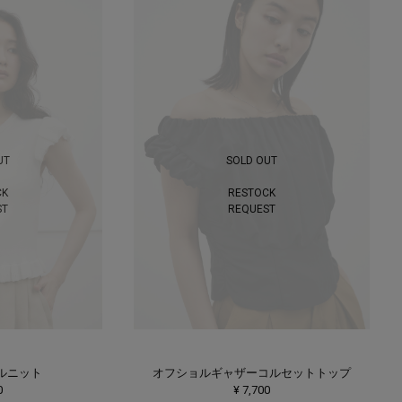
UT
SOLD OUT
CK
RESTOCK
ST
REQUEST
ルニット
オフショルギャザーコルセットトップ
0
¥ 7,700