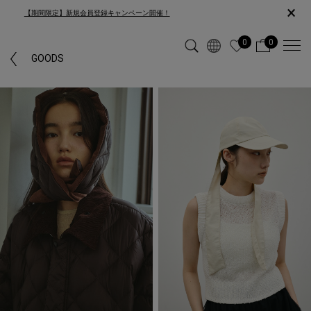
×
【期間限定】新規会員登録キャンペーン開催！
0
0
「SWIMSUIT」カテゴリーではヒットしなかった為、「GOODS」カテゴリ
GOODS
ーの検索結果を表示しています。