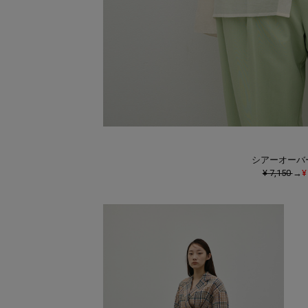
シアーオーバ
¥ 7,150
→
¥