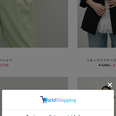
ーシャツ
リネンライクテー
 5,720
¥ 9,900
→
¥