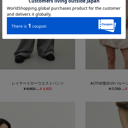
レイヤードローウエストパンツ
ACTIVE撥水UVバル
¥ 8,800
→
¥ 4,400
¥ 7,700
→
¥