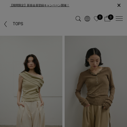
×
【期間限定】新規会員登録キャンペーン開催！
0
0
「PARKER」カテゴリーではヒットしなかった為、「TOPS」カテゴリーの
TOPS
検索結果を表示しています。