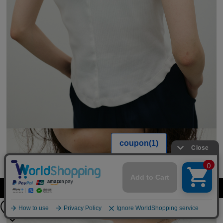
【FREE SHIPPING】
カラーを選択する（フリーサイズ）
24時間限定 全品送料無料！
8月10日（月）11：59まで