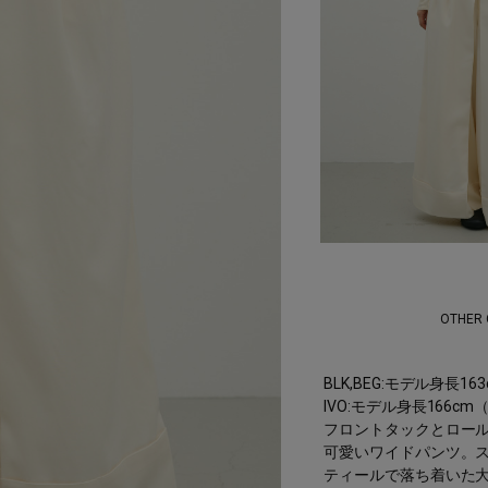
OTHER
BLK,BEG:モデル身長1
IVO:モデル身長166c
フロントタックとロー
可愛いワイドパンツ。
ティールで落ち着いた