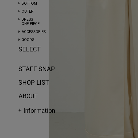
BOTTOM
OUTER
DRESS
ONE-PIECE
ACCESSORIES
GOODS
SELECT
STAFF SNAP
SHOP LIST
ABOUT
Information