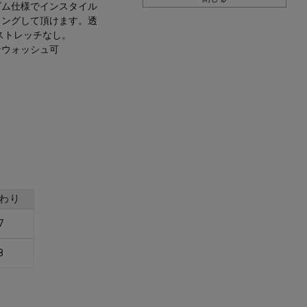
ゴム仕様でインスタイル
リングして頂けます。透
)ストレッチなし。
ンウォッシュ可
わり
7
8