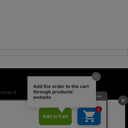
トについて
【期間限定】
新規会員登録キャンペーン開催！
8月31日（月）23：59まで
(c) STYLEMIXER OFFICIAL WEB STORE all rights reserved.