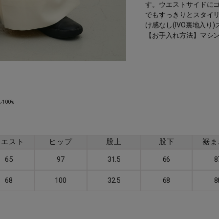
す。ウエストサイドに
でもすっきりとスタイ
け感なし(IVO裏地入り
【お手入れ方法】マシ
100%
ウエスト
ヒップ
股上
股下
裾ま
65
97
31.5
66
8
68
100
32.5
68
8