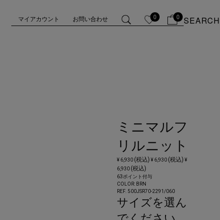
0
0
SEARCH
マイアカウント
お問い合わせ
ミニマルフ
リルニット
(税込)
(税込)
¥ 6,930
¥ 6,930
¥
(税込)
6,930
63ポイント付与
COLOR:
BRN
REF. 500JSR70-2291/
060
サイズを選ん
でください。