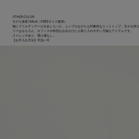
OTHER COLOR
モデル身長164cm（FREEサイズ着用）
袖にフリルディテールをあしらった、シンプルながらも印象的なニットトップ。甘さを抑
リーはもちろん、オフィスや特別なお出かけにも取り入れやすい万能なアイテムです。
ストレッチあり、透け感なし。
【お手入れ方法】手洗い可