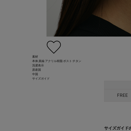
素材
本体:真鍮 アクリル樹脂 ポスト:チタン
洗濯表示
原産国
中国
サイズガイド
FREE
サイズガイド