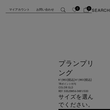
0
0
SEARCH
マイアカウント
お問い合わせ
プランプリ
ング
(税込)
(税込)
¥ 1,980
¥ 1,980
18ポイント付与
COLOR:
GLD
REF. 500JSM56-3481/
500
サイズを選ん
でください。