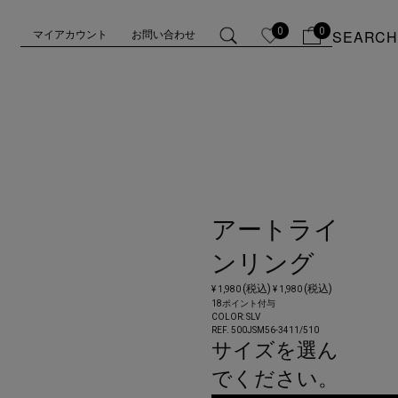
0
0
SEARCH
マイアカウント
お問い合わせ
アートライ
ンリング
(税込)
(税込)
¥ 1,980
¥ 1,980
18ポイント付与
COLOR:
SLV
REF. 500JSM56-3411/
510
サイズを選ん
でください。