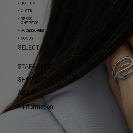
BOTTOM
OUTER
DRESS
ONE-PIECE
ACCESSORIES
GOODS
SELECT
STAFF SNAP
SHOP LIST
ABOUT
Information