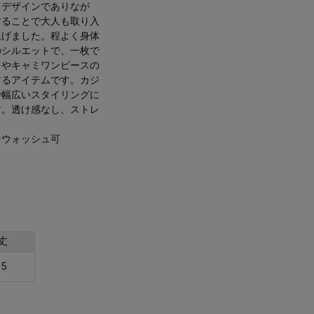
るデザインでありなが
することで大人も取り入
上げました。程よく身体
のシルエットで、一枚で
トやキャミワンピースの
するアイテムです。カジ
で幅広いスタイリングに
す。透け感なし、ストレ
ンウォッシュ可
丈
.5