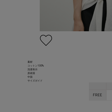
素材
コットン100%
洗濯表示
原産国
中国
サイズガイド
FREE