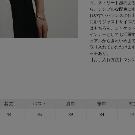
ツ。ストリート感のあ
ら、シンプルな配色に
れやすいバランスに仕
に沿うジャストサイズ
はもちろん、ジャケッ
インナーとしても活躍
ュアルからきれいめま
取り入れていただけま
ッチあり。
【お手入れ方法】マシ
着丈
バスト
肩巾
裾巾
袖
48
86
39
84
14