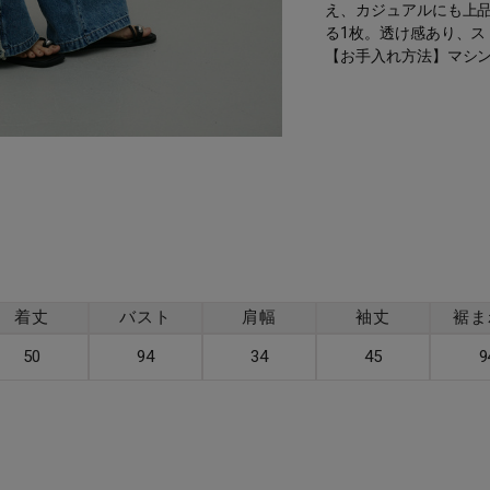
え、カジュアルにも上
る1枚。透け感あり、ス
【お手入れ方法】マシ
着丈
バスト
肩幅
袖丈
裾ま
50
94
34
45
9