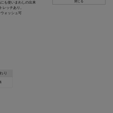
閉じる
品にも使いまわしの出来
トレッチあり。
ンウォッシュ可
わり
4