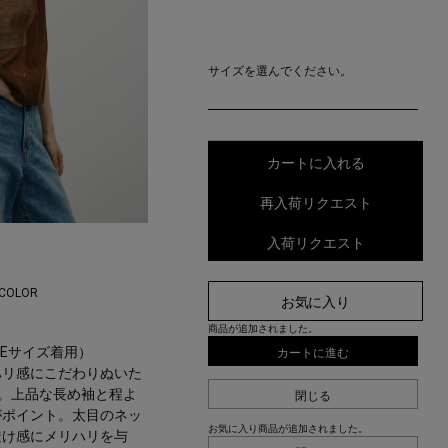
サイズを選んでください。
カートに入れる
再入荷リクエスト
入荷リクエスト
 COLOR
お気に入り
商品が追加されました。
カートに進む
EEサイズ着用）
ハリ感にこだわりぬいた
閉じる
。上品な長め袖と程よ
がポイント。太目のネッ
お気に入り商品が追加されました。
透け感にメリハリを与