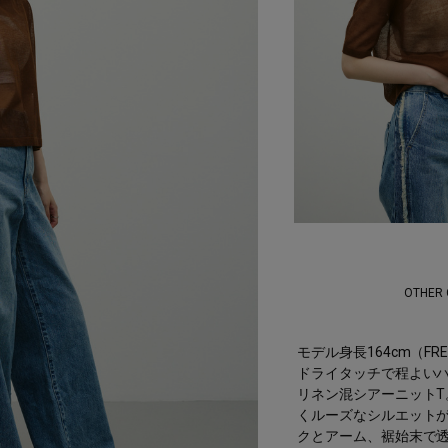
OTHER
モデル身長164cm（FR
ドライタッチで程よい
リネン混シアーニットT
くルーズなシルエット
クとアーム、裾始末で