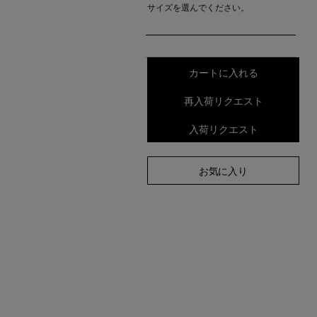
サイズを選んでください。
カートに入れる
再入荷リクエスト
入荷リクエスト
お気に入り
 COLOR
EEサイズ着用）
ハリ感にこだわりぬいた
。上品な長め袖と程よ
がポイント。太目のネッ
透け感にメリハリを与