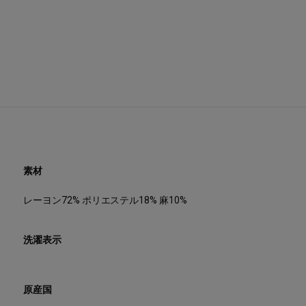
え、カジュアルにも上
る1枚。透け感あり、ス
【お手入れ方法】マシ
素材
レーヨン72% ポリエステル18% 麻10%
洗濯表示
原産国