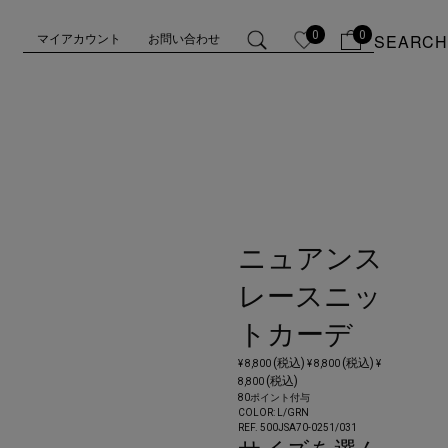
0
0
SEARCH
マイアカウント
お問い合わせ
ニュアンス
レースニッ
トカーデ
(税込)
(税込)
¥ 8,800
¥ 8,800
¥
(税込)
8,800
80ポイント付与
COLOR:
L/GRN
REF. 500JSA70-0251/
031