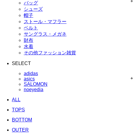
+
バッグ
シューズ
帽子
ストール・マフラー
ベルト
サングラス・メガネ
財布
水着
その他ファッション雑貨
SELECT
adidas
+
asics
SALOMON
noeyedia
ALL
TOPS
BOTTOM
OUTER