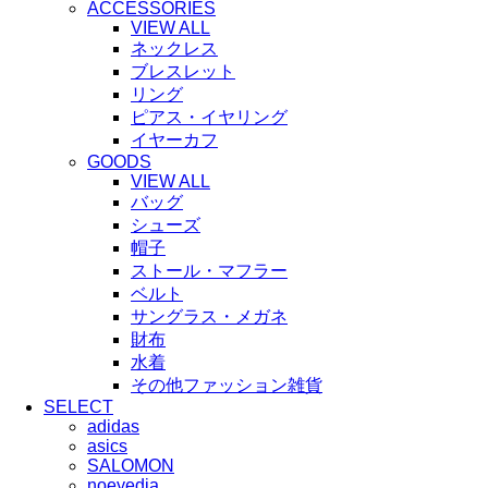
ACCESSORIES
VIEW ALL
ネックレス
ブレスレット
リング
ピアス・イヤリング
イヤーカフ
GOODS
VIEW ALL
バッグ
シューズ
帽子
ストール・マフラー
ベルト
サングラス・メガネ
財布
水着
その他ファッション雑貨
SELECT
adidas
asics
SALOMON
noeyedia