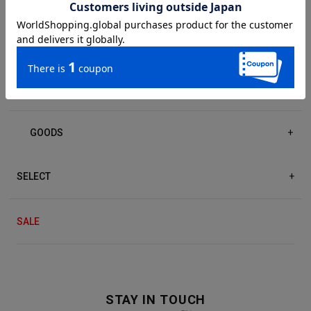
DRESS/ONE-PIECE
+
ACCESSORIES
+
GOODS
+
SELECT
+
SALE
STAY IN TOUCH