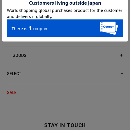
DRESS/ONE-PIECE
+
ACCESSORIES
+
GOODS
+
SELECT
+
SALE
STAY IN TOUCH