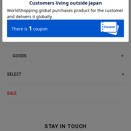
DRESS/ONE-PIECE
+
ACCESSORIES
+
GOODS
+
SELECT
+
SALE
STAY IN TOUCH