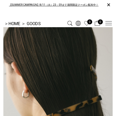
×
【SUMMER CAMPAIGN】8/11（火）23：59まで 期間限定クーポン配布中！
0
0
＞
HOME
＞
GOODS