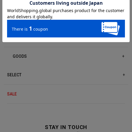
DRESS/ONE-PIECE
+
ACCESSORIES
+
GOODS
+
SELECT
+
SALE
STAY IN TOUCH