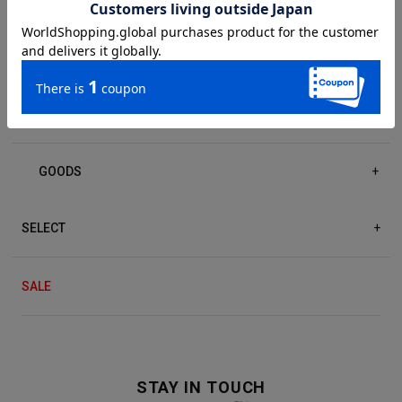
DRESS/ONE-PIECE
+
ACCESSORIES
+
GOODS
+
SELECT
+
SALE
STAY IN TOUCH